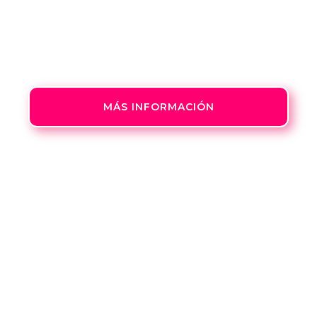
Formación presencial y totalmente práctica,
cualquier tipo de soldeo se aprende
practicando y asesorado por expertos en la
materia.
MÁS INFORMACIÓN