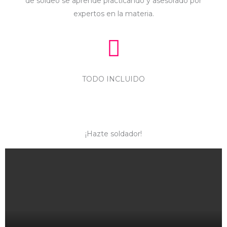
de soldeo se aprende practicando y asesorado por
expertos en la materia.
TODO INCLUIDO
¡Hazte soldador!