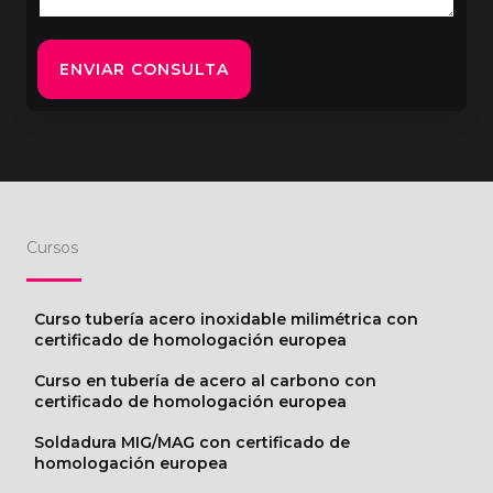
e
n
ENVIAR CONSULTA
t
o
r
M
e
s
s
Cursos
a
g
Curso tubería acero inoxidable milimétrica con
e
certificado de homologación europea
*
Curso en tubería de acero al carbono con
certificado de homologación europea
Soldadura MIG/MAG con certificado de
homologación europea