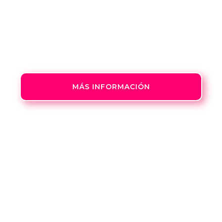
Formación presencial y totalmente práctica,
cualquier tipo de soldeo se aprende
practicando y asesorado por expertos en la
materia.
MÁS INFORMACIÓN