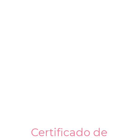
Los certificados de homologación
son la mejor garantía de que los
ejecutores de las soldaduras
poseen la destreza requerida y
que los procesos de soldeo
poseen unas propiedades
mecánicas (resistencia, ductilidad,
resistencia al impacto) adecuadas.
Certificado de