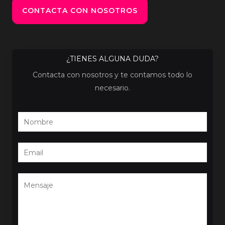
CONTACTA CON NOSOTROS
¿TIENES ALGUNA DUDA?
Contacta con nosotros y te contamos todo lo
necesario.
N
o
m
E
b
m
r
a
C
e
i
o
*
l
m
*
m