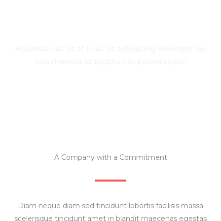
Wear and Gear
Accumsan ac sit at in ac sit adipiscing venenatis leo
cras rhoncus id sagittis nisi pellentesque.
SCROLL DOWN
A Company with a Commitment
Diam neque diam sed tincidunt lobortis facilisis massa
scelerisque tincidunt amet in blandit maecenas egestas