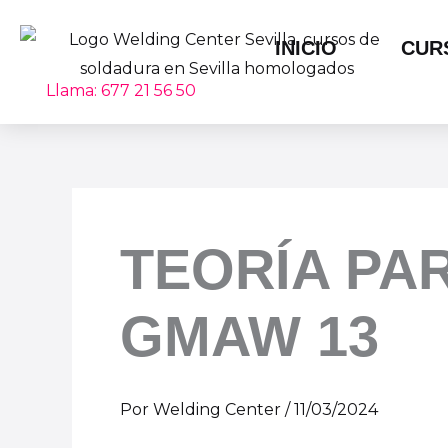
Ir
al
INICIO
CUR
contenido
Llama: 677 21 56 50
TEORÍA PA
GMAW 13
Por
Welding Center
/
11/03/2024