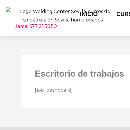
Ir
al
INICIO
CUR
contenido
Llama: 677 21 56 50
Escritorio de trabajos
[job_dashboard]